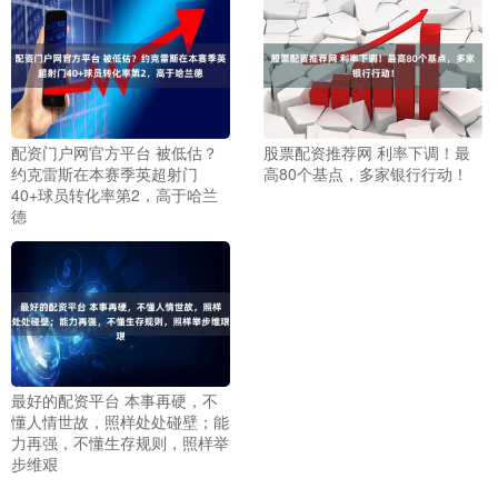
配资门户网官方平台 被低估？
股票配资推荐网 利率下调！最
约克雷斯在本赛季英超射门
高80个基点，多家银行行动！
40+球员转化率第2，高于哈兰
德
最好的配资平台 本事再硬，不
懂人情世故，照样处处碰壁；能
力再强，不懂生存规则，照样举
步维艰