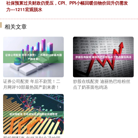
社保预算过关财政仍受压，CPI、PPI小幅回暖但物价回升仍需发
力---1211宏观脱水
相关文章
证券公司配资 年后不剧荒！二
炒股在线配资 迪丽热巴给粉丝
月网评10部最热国产剧来袭！
点了奶茶面包鸡汤