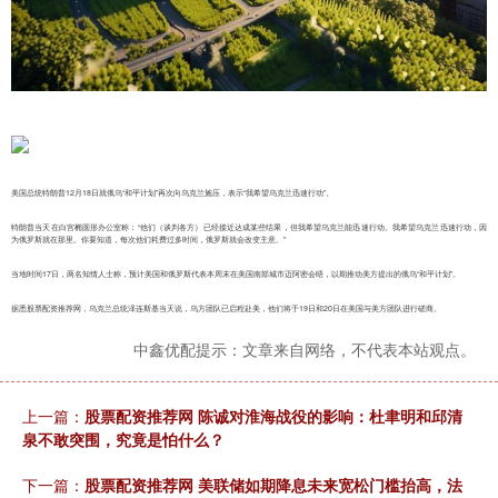
美国总统特朗普12月18日就俄乌“和平计划”再次向乌克兰施压，表示“我希望乌克兰迅速行动”。
特朗普当天在白宫椭圆形办公室称：“他们（谈判各方）已经接近达成某些结果，但我希望乌克兰能迅速行动。我希望乌克兰迅速行动，因
为俄罗斯就在那里。你要知道，每次他们耗费过多时间，俄罗斯就会改变主意。”
当地时间17日，两名知情人士称，预计美国和俄罗斯代表本周末在美国南部城市迈阿密会晤，以期推动美方提出的俄乌“和平计划”。
据悉股票配资推荐网，乌克兰总统泽连斯基当天说，乌方团队已启程赴美，他们将于19日和20日在美国与美方团队进行磋商。
中鑫优配提示：文章来自网络，不代表本站观点。
上一篇：
股票配资推荐网 陈诚对淮海战役的影响：杜聿明和邱清
泉不敢突围，究竟是怕什么？
下一篇：
股票配资推荐网 美联储如期降息未来宽松门槛抬高，法